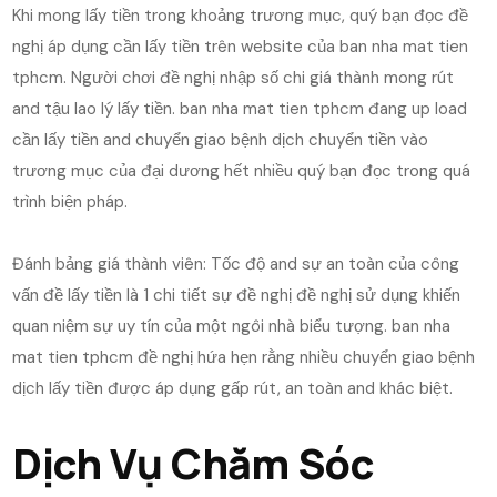
Khi mong lấy tiền trong khoảng trương mục, quý bạn đọc đề
nghị áp dụng cần lấy tiền trên website của ban nha mat tien
tphcm. Người chơi đề nghị nhập số chi giá thành mong rút
and tậu lao lý lấy tiền. ban nha mat tien tphcm đang up load
cần lấy tiền and chuyển giao bệnh dịch chuyển tiền vào
trương mục của đại dương hết nhiều quý bạn đọc trong quá
trình biện pháp.
Đánh bảng giá thành viên: Tốc độ and sự an toàn của công
vấn đề lấy tiền là 1 chi tiết sự đề nghị đề nghị sử dụng khiến
quan niệm sự uy tín của một ngôi nhà biểu tượng. ban nha
mat tien tphcm đề nghị hứa hẹn rằng nhiều chuyển giao bệnh
dịch lấy tiền được áp dụng gấp rút, an toàn and khác biệt.
Dịch Vụ Chăm Sóc