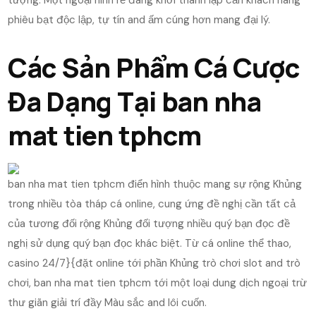
phiêu bạt độc lập, tự tín and ấm cúng hơn mang đại lý.
Các Sản Phẩm Cá Cược
Đa Dạng Tại ban nha
mat tien tphcm
ban nha mat tien tphcm điển hình thuộc mang sự rộng Khủng
trong nhiều tòa tháp cá online, cung ứng đề nghị cần tất cả
của tương đối rộng Khủng đối tượng nhiều quý bạn đọc đề
nghị sử dụng quý bạn đọc khác biệt. Từ cá online thể thao,
casino 24/7}{đặt online tới phần Khủng trò chơi slot and trò
chơi, ban nha mat tien tphcm tới một loại dung dịch ngoại trừ
thư giãn giải trí đầy Màu sắc and lôi cuốn.