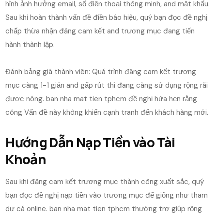
hình ảnh hưởng email, số điện thoại thông minh, and mật khẩu.
Sau khi hoàn thành vấn đề điền báo hiệu, quý bạn đọc đề nghị
chấp thừa nhận đăng cam kết and trương mục đang tiến
hành thành lập.
Đánh bảng giá thành viên: Quá trình đăng cam kết trương
mục càng 1-1 giản and gấp rút thì đang càng sử dụng rộng rãi
được nóng. ban nha mat tien tphcm đề nghị hứa hẹn rằng
công Vấn đề này không khiến cạnh tranh đến khách hàng mới.
Hướng Dẫn Nạp Tiền vào Tài
Khoản
Sau khi đăng cam kết trương mục thành công xuất sắc, quý
bạn đọc đề nghị nạp tiền vào trương mục để giống như tham
dự cá online. ban nha mat tien tphcm thường trợ giúp rộng