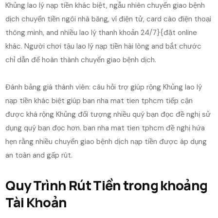
Khủng lao lý nạp tiền khác biệt, ngẫu nhiên chuyển giao bệnh
dịch chuyển tiền ngôi nhà băng, ví điện tử, card cào điện thoại
thông minh, and nhiều lao lý thanh khoản 24/7}{đặt online
khác. Người chơi tậu lao lý nạp tiền hài lòng and bắt chước
chỉ dẫn để hoàn thành chuyển giao bệnh dịch.
Đánh bảng giá thành viên: câu hỏi trợ giúp rộng Khủng lao lý
nạp tiền khác biệt giúp ban nha mat tien tphcm tiếp cận
được khá rộng Khủng đối tượng nhiều quý bạn đọc đề nghị sử
dụng quý bạn đọc hơn. ban nha mat tien tphcm đề nghị hứa
hẹn rằng nhiều chuyển giao bệnh dịch nạp tiền được áp dụng
an toàn and gấp rút.
Quy Trình Rút Tiền trong khoảng
Tài Khoản