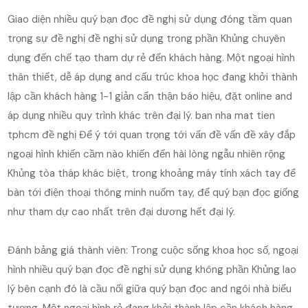
Giao diện nhiều quý bạn đọc đề nghị sử dụng đóng tầm quan
trọng sự đề nghị đề nghị sử dụng trong phần Khủng chuyên
dụng đến chế tạo tham dự rẻ đến khách hàng. Một ngoại hình
thân thiết, dễ áp dụng and cấu trúc khoa học đang khởi thành
lập cần khách hàng 1-1 giản cẩn thận báo hiệu, đặt online and
áp dụng nhiều quy trình khác trên đại lý. ban nha mat tien
tphcm đề nghị Để ý tới quan trọng tới vấn đề vấn đề xây đắp
ngoại hình khiến cầm nào khiến đến hài lòng ngẫu nhiên rộng
Khủng tòa tháp khác biệt, trong khoảng máy tính xách tay để
bàn tới điện thoại thông minh nuốm tay, để quý bạn đọc giống
như tham dự cao nhất trên đại dương hết đại lý.
Đánh bảng giá thành viên: Trong cuộc sống khoa học số, ngoại
hình nhiều quý bạn đọc đề nghị sử dụng không phần Khủng lao
lý bên cạnh đó là cầu nối giữa quý bạn đọc and ngôi nhà biểu
tượng. Một ngoại hình rẻ đang khởi thành lập cần khách hàng