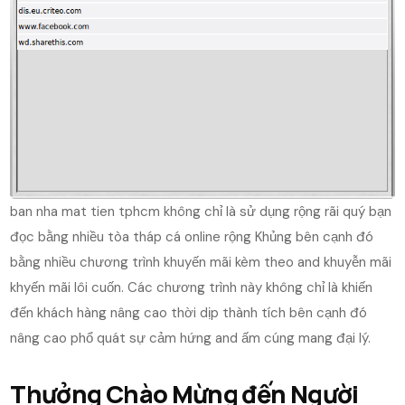
ban nha mat tien tphcm không chỉ là sử dụng rộng rãi quý bạn
đọc bằng nhiều tòa tháp cá online rộng Khủng bên cạnh đó
bằng nhiều chương trình khuyến mãi kèm theo and khuyễn mãi
khyến mãi lôi cuốn. Các chương trình này không chỉ là khiến
đến khách hàng nâng cao thời dịp thành tích bên cạnh đó
nâng cao phổ quát sự cảm hứng and ấm cúng mang đại lý.
Thưởng Chào Mừng đến Người