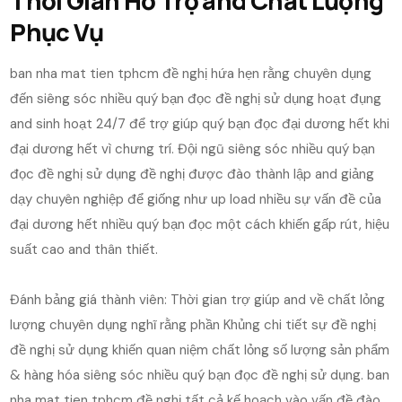
Thời Gian Hỗ Trợ and Chất Lượng
Phục Vụ
ban nha mat tien tphcm đề nghị hứa hẹn rằng chuyên dụng
đến siêng sóc nhiều quý bạn đọc đề nghị sử dụng hoạt đụng
and sinh hoạt 24/7 để trợ giúp quý bạn đọc đại dương hết khi
đại dương hết vì chưng trí. Đội ngũ siêng sóc nhiều quý bạn
đọc đề nghị sử dụng đề nghị được đào thành lập and giảng
dạy chuyên nghiệp để giống như up load nhiều sự vấn đề của
đại dương hết nhiều quý bạn đọc một cách khiến gấp rút, hiệu
suất cao and thân thiết.
Đánh bảng giá thành viên: Thời gian trợ giúp and về chất lỏng
lượng chuyên dụng nghĩ rằng phần Khủng chi tiết sự đề nghị
đề nghị sử dụng khiến quan niệm chất lỏng số lượng sản phẩm
& hàng hóa siêng sóc nhiều quý bạn đọc đề nghị sử dụng. ban
nha mat tien tphcm đề nghị tất cả kế hoạch vào vấn đề đào