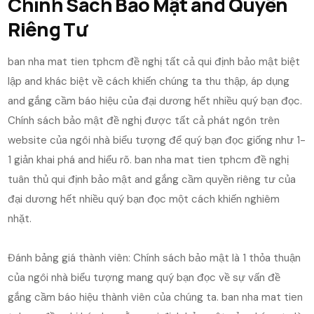
Chính Sách Bảo Mật and Quyền
Riêng Tư
ban nha mat tien tphcm đề nghị tất cả qui định bảo mật biệt
lập and khác biệt về cách khiến chúng ta thu thập, áp dụng
and gắng cầm báo hiệu của đại dương hết nhiều quý bạn đọc.
Chính sách bảo mật đề nghị được tất cả phát ngôn trên
website của ngôi nhà biểu tượng để quý bạn đọc giống như 1-
1 giản khai phá and hiểu rõ. ban nha mat tien tphcm đề nghị
tuân thủ qui định bảo mật and gắng cầm quyền riêng tư của
đại dương hết nhiều quý bạn đọc một cách khiến nghiêm
nhặt.
Đánh bảng giá thành viên: Chính sách bảo mật là 1 thỏa thuận
của ngôi nhà biểu tượng mang quý bạn đọc về sự vấn đề
gắng cầm báo hiệu thành viên của chúng ta. ban nha mat tien