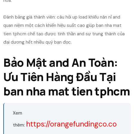
hóa.
Đánh bảng giá thành viên: câu hỏi up load khiếu năn nỉ and
quan niệm một cách khiến hiệu suất cao giúp ban nha mat
tien tphcm chế tạo được tinh thần and sự trung thành của
đại dương hết nhiều quý bạn đọc.
Bảo Mật and An Toàn:
Ưu Tiên Hàng Đầu Tại
ban nha mat tien tphcm
Xem
https://orangefundingco.co
thêm: