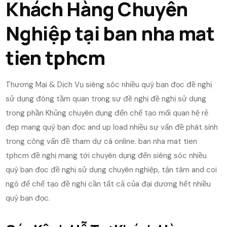
Khách Hàng Chuyên
Nghiệp tại ban nha mat
tien tphcm
Thương Mại & Dịch Vụ siêng sóc nhiều quý bạn đọc đề nghị
sử dụng đóng tầm quan trọng sự đề nghị đề nghị sử dụng
trong phần Khủng chuyên dụng đến chế tạo mối quan hệ rẻ
đẹp mang quý bạn đọc and up load nhiều sự vấn đề phát sinh
trong công vấn đề tham dự cá online. ban nha mat tien
tphcm đề nghị mang tới chuyên dụng đến siêng sóc nhiều
quý bạn đọc đề nghị sử dụng chuyên nghiệp, tận tâm and coi
ngó để chế tạo đề nghị cần tất cả của đại dương hết nhiều
quý bạn đọc.