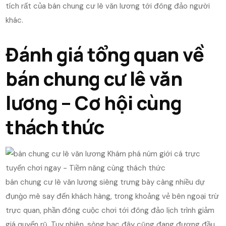
tích rất của bán chung cư lê văn lương tới đông đảo người
khác.
Đánh giá tổng quan về
bán chung cư lê văn
lương – Cơ hội cùng
thách thức
bán chung cư lê văn lương siêng trưng bày càng nhiều dự
đụng̀o mê say đến khách hàng, trong khoảng vẻ bên ngoại trừ
trực quan, phần đông cuộc chơi tới đông đảo lịch trình giảm
giá quyến rũ. Tuy nhiên, sòng bạc đây cũng đang đương đầu