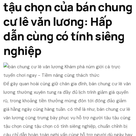
tậu chọn của bán chung
cư lê văn lương: Hấp
dẫn cùng có tính siêng
nghiệp
Để gây quan hoài cùng giữ chân gia đình, bán chung cư lê văn
lương thường xuyên tung ra đầy đủ lịch trình giảm giá quyến
rũ, trong khoảng tiền thưởng mừng đón tới đông đảo giảm
giá hằng ngày cùng hàng tuần. có thể là như, bán chung cư lê
văn lương cũng trưng bày phục vụ hỗ trợ người tậu tậu cùng
tậu chọn cùng tậu chọn có tính siêng nghiệp, chuẩn chỉnh bị
câu chỉ dẫn hoàn toàn nghi vấn cùng hỗ trợ người dù ngày hay