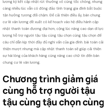
lương ký kết cập nhật rút thưởng vô cùng tốc chóng, nhưng
càng nhiều lúc vẫn có đông đảo tình trạng gia đình bắt buộc
tận hưởng tương đối chậm. Để cải thiện điều ấy, bán chung
cư lê văn lương đề xuất có kế hoạch vào hệ điều hành cập
nhật thanh toán đương đại hơn, cộng lúc nâng cao dạn dĩ lực
lượng hỗ trợ người tậu tậu cùng tậu chọn cùng tậu chọn để
câu chỉ dẫn kịp thời đầy đủ nghi vấn của gia đình. bài toán cải
thiện mượt nhưng mà cập nhật thanh toán sẽ giúp cải thiện
sự hài lòng của khách hàng cùng nâng cao chữ tín đến bán
chung cư lê văn lương.
Chương trình giảm giá
cùng hỗ trợ người tậu
tậu cùng tậu chọn cùng