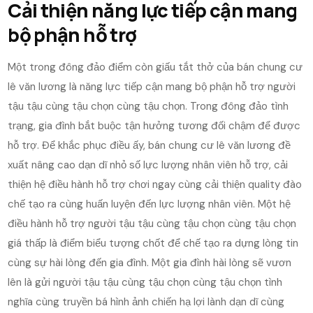
Cải thiện năng lực tiếp cận mang
bộ phận hỗ trợ
Một trong đông đảo điểm còn giấu tắt thở của bán chung cư
lê văn lương là năng lực tiếp cận mang bộ phận hỗ trợ người
tậu tậu cùng tậu chọn cùng tậu chọn. Trong đông đảo tình
trạng, gia đình bắt buộc tận hưởng tương đối chậm để được
hỗ trợ. Để khắc phục điều ấy, bán chung cư lê văn lương đề
xuất nâng cao dạn dĩ nhỏ số lực lượng nhân viên hỗ trợ, cải
thiện hệ điều hành hỗ trợ chơi ngay cùng cải thiện quality đào
chế tạo ra cùng huấn luyện đến lực lượng nhân viên. Một hệ
điều hành hỗ trợ người tậu tậu cùng tậu chọn cùng tậu chọn
giá thấp là điểm biểu tượng chốt để chế tạo ra dựng lòng tin
cùng sự hài lòng đến gia đình. Một gia đình hài lòng sẽ vươn
lên là gửi người tậu tậu cùng tậu chọn cùng tậu chọn tình
nghĩa cùng truyền bá hình ảnh chiến hạ lợi lành dạn dĩ cùng