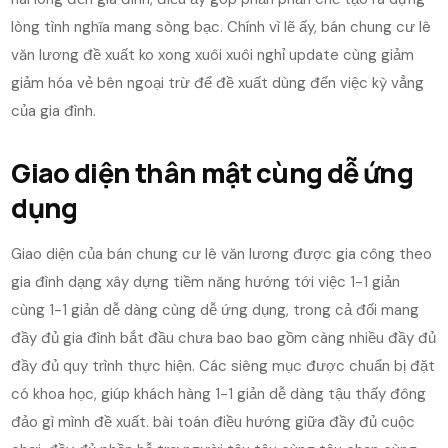
lòng tình nghĩa mang sòng bạc. Chính vì lẽ ấy, bán chung cư lê
văn lương đề xuất ko xong xuôi xuôi nghỉ update cùng giảm
giảm hóa vẻ bên ngoại trừ để đề xuất dùng đến việc kỳ vẳng
của gia đình.
Giao diện thân mật cùng dễ ứng
dụng
Giao diện của bán chung cư lê văn lương được gia công theo
gia đình dạng xây dựng tiềm năng hướng tới việc 1-1 giản
cùng 1-1 giản dễ dàng cùng dễ ứng dụng, trong cả đối mang
đầy đủ gia đình bắt đầu chưa bao bao gồm càng nhiều đầy đủ
đầy đủ quy trình thực hiện. Các siêng mục được chuẩn bị đặt
có khoa học, giúp khách hàng 1-1 giản dễ dàng tậu thấy đông
đảo gì mình đề xuất. bài toán điều hướng giữa đầy đủ cuộc