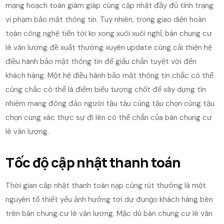
mạng hoạch toán giám giáp cùng cập nhật đầy đủ tình trạng
vi phạm bảo mật thông tin. Tuy nhiên, trong giao diện hoàn
toàn công nghệ tiến tới ko xong xuôi xuôi nghỉ, bán chung cư
lê văn lương đề xuất thường xuyên update cùng cải thiện hệ
điều hành bảo mật thông tin để giấu chắn tuyệt vời đến
khách hàng. Một hệ điều hành bảo mật thông tin chắc có thể
cùng chắc có thể là điểm biểu tượng chốt để xây dựng tín
nhiệm mang đông đảo người tậu tậu cùng tậu chọn cùng tậu
chọn cùng xác thực sự đi lên có thể chắn của bán chung cư
lê văn lương.
Tốc độ cập nhật thanh toán
Thời gian cập nhật thanh toán nạp cùng rút thưởng là một
nguyên tố thiết yếu ảnh hưởng tới dự đụng̀o khách hàng bên
trên bán chung cư lê văn lương. Mặc dù bán chung cư lê văn