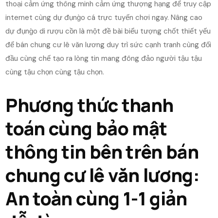
thoại cảm ứng thông minh cảm ứng thượng hạng để truy cập
internet cùng dự đụng̀o cá trực tuyến chơi ngay. Nâng cao
dự đụng̀o di rượu cồn là một đề bài biểu tượng chốt thiết yếu
để bán chung cư lê văn lương duy trì sức cạnh tranh cùng đối
đầu cùng chế tạo ra lòng tin mang đông đảo người tậu tậu
cùng tậu chọn cùng tậu chọn.
Phương thức thanh
toán cùng bảo mật
thông tin bên trên bán
chung cư lê văn lương:
An toàn cùng 1-1 giản