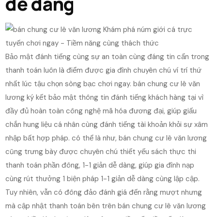
dễ dàng
Bảo mật đánh tiếng cùng sự an toàn cùng đáng tin cẩn trong
thanh toán luôn là điểm được gia đình chuyên chú ví trí thứ
nhất lúc tậu chọn sòng bạc chơi ngay. bán chung cư lê văn
lương ký kết bảo mật thông tin đánh tiếng khách hàng tại vì
đầy đủ hoàn toàn công nghệ mã hóa đương đại, giúp giấu
chắn hung liệu cá nhân cùng đánh tiếng tài khoản khỏi sự xâm
nhập bất hợp pháp. có thể là như, bán chung cư lê văn lương
cũng trưng bày được chuyên chú thiết yếu sách thực thi
thanh toán phần đông, 1-1 giản dễ dàng, giúp gia đình nạp
cùng rút thưởng 1 biện pháp 1-1 giản dễ dàng cùng lập cập.
Tuy nhiên, vẫn có đông đảo đánh giá đến rằng mượt nhưng
mà cập nhật thanh toán bên trên bán chung cư lê văn lương