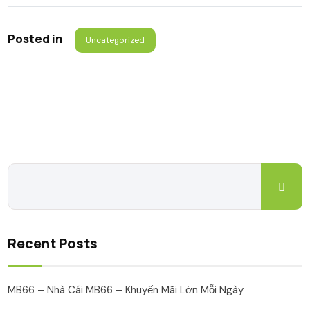
Posted in
Uncategorized
Recent Posts
MB66 – Nhà Cái MB66 – Khuyến Mãi Lớn Mỗi Ngày