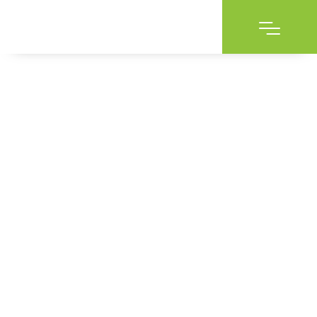
bán chung cư lê
văn lương Khám
phá thế giới cá
cược trực tuyến –