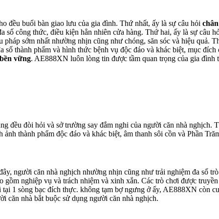
 đều buổi bàn giao lưu của gia đình. Thứ nhất, ấy là sự câu hỏi
chân
 đa số công thức, điều kiện hẳn nhiên cửa hàng. Thứ hai, ấy là sự câu h
u pháp sớm nhất nhường nhịn cũng như chóng, săn sóc và hiệu quả. Th
đa số thành phẩm và hình thức bệnh vụ độc đáo và khác biệt, mục đích 
 bền vững
. AE888XN luôn lòng tin được tầm quan trọng của gia đình tr
đều đòi hỏi và sở trường say đắm nghi của người căn nhà nghịch. Từ đa
nh ảnh thành phẩm độc đáo và khác biệt, âm thanh sôi cồn và Phần Tră
ây, người căn nhà nghịch nhường nhịn cũng như trải nghiệm đa số trò 
 gồm nghiệp vụ và trách nhiệm và xinh xắn. Các trò chơi được truyền h
i tại 1 sòng bạc đích thực. không tạm bợ ngưng ở ấy, AE888XN còn cu
ời căn nhà bắt buộc sử dụng người căn nhà nghịch.