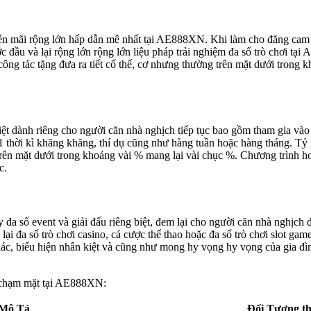
yễn mãi rộng lớn hấp dẫn mê nhất tại AE888XN. Khi làm cho đăng cam k
ớc đầu và lại rộng lớn rộng lớn liệu pháp trải nghiệm đa số trò chơi t
ng tác tặng đưa ra tiết cố thể, cơ nhưng thường trên mặt dưới trong 
biệt dành riêng cho người căn nhà nghịch tiếp tục bao gồm tham gia v
g 1 thời kì khăng khăng, thí dụ cũng như hàng tuần hoặc hàng tháng. T
rên mặt dưới trong khoảng vài % mang lại vài chục %. Chương trình ho
c.
 đa số event và giải đấu riêng biệt, đem lại cho người căn nhà nghịch
ại đa số trò chơi casino, cá cược thể thao hoặc đa số trò chơi slot 
khác, biểu hiện nhân kiệt và cũng như mong hy vọng hy vọng của gia đ
ng chạm mặt tại AE888XN:
Mô Tả
Đối Tượng th