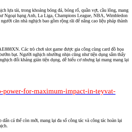
h lựa tải, trong khoảng bóng đá, bóng rổ, quần vợt, cầu lông, mang
ng như Ngoại hạng Anh, La Liga, Champions League, NBA, Wimbledon
người căn nhà nghịch bao gồm rộng rãi để nâng cao liệu pháp thành
ại AE888XN. Các trò chơi slot game được gia công cùng card đồ họa
nh bướm bạt. Người nghịch nhường nhịn cũng như tiện dụng sắm thấy
 nghịch đối kháng giản tiện dụng, dễ hiểu cơ nhưng lại mang mang lại
tro-power-for-maximum-impact-in-teyvat-
dấn cá thể còn mới, mang lại đa số công tác và công tác hoàn lại
ịch.