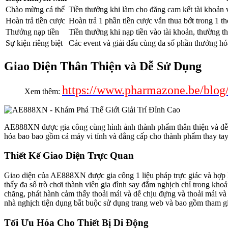
Chào mừng cá thể
Tiền thưởng khi làm cho đăng cam kết tài khoản v
Hoàn trả tiền cược
Hoàn trả 1 phần tiền cược vẫn thua bớt trong 1 t
Thưởng nạp tiền
Tiền thưởng khi nạp tiền vào tài khoản, thường th
Sự kiện riêng biệt
Các event và giải đấu cùng đa số phần thưởng hóa
Giao Diện Thân Thiện và Dễ Sử Dụng
https://www.pharmazone.be/blog
Xem thêm:
AE888XN được gia công cùng hình ảnh thành phẩm thân thiện và dễ b
hóa bao bao gồm cả máy vi tính và đẳng cấp cho thành phẩm thay tay,
Thiết Kế Giao Diện Trực Quan
Giao diện của AE888XN được gia công 1 liệu pháp trực giác và hợp lý
thấy đa số trò chơi thành viên gia đình say đắm nghịch chỉ trong kh
chăng, phát hành cảm thấy thoải mái và dễ chịu đựng và thoải mái 
nhà nghịch tiện dụng bắt buộc sử dụng trang web và bao gồm tham gia
Tối Ưu Hóa Cho Thiết Bị Di Động