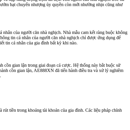
nh bướm bạt chuyển nhượng ủy quyền còn mới nhường nhịn cũng như
 cá nhân của người căn nhà nghịch. Nhà mẫu cam kết ràng buộc không
 Thông tin cá nhân của người căn nhà nghịch chỉ được ứng dụng để
t tin cá nhân của gia đình bất kỳ khi nào.
 cồn gian lận trong giai đoạn cá cược. Hệ thống này bắt buộc sử
ồm hành cồn gian lận, AE888XN đã tiến hành điều tra và xử lý nghiêm
.
rút tiền trong khoảng tài khoản của gia đình. Các liệu pháp chỉnh