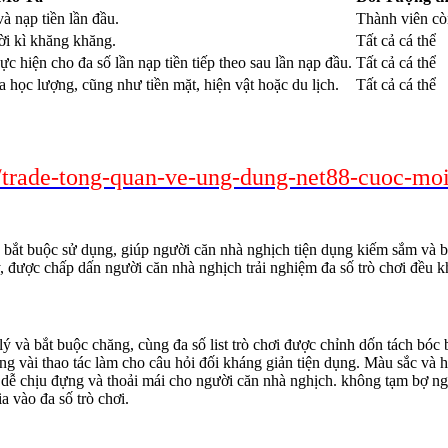
à nạp tiền lần đầu.
Thành viên cò
hời kì khăng khăng.
Tất cả cá thể
ực hiện cho đa số lần nạp tiền tiếp theo sau lần nạp đầu.
Tất cả cá thể
 học lượng, cũng như tiền mặt, hiện vật hoặc du lịch.
Tất cả cá thể
/trade-tong-quan-ve-ung-dung-net88-cuoc-moi
ắt buộc sử dụng, giúp người căn nhà nghịch tiện dụng kiếm sắm và ba
 được chấp dấn người căn nhà nghịch trải nghiệm đa số trò chơi đều kh
 và bắt buộc chăng, cùng đa số list trò chơi được chỉnh dốn tách bóc
oảng vài thao tác làm cho câu hỏi đối kháng giản tiện dụng. Màu sắc v
và dễ chịu đựng và thoải mái cho người căn nhà nghịch. không tạm bợ
 vào đa số trò chơi.