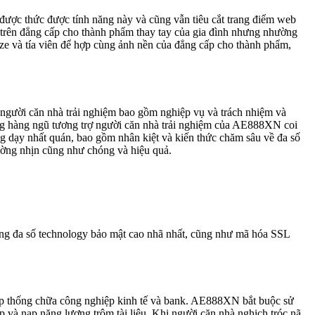
được thức được tính năng này và cũng vẫn tiêu cắt trang điểm web
N trên đẳng cấp cho thành phẩm thay tay của gia đình nhưng nhường
ze và tía viên để hợp cùng ảnh nền của đẳng cấp cho thành phẩm,
người căn nhà trải nghiệm bao gồm nghiệp vụ và trách nhiệm và
ng hàng ngũ tương trợ người căn nhà trải nghiệm của AE888XN coi
g dạy nhất quán, bao gồm nhân kiệt và kiến thức chăm sâu về đa số
ường nhịn cũng như chóng và hiệu quả.
ụng đa số technology bảo mật cao nhã nhất, cũng như mã hóa SSL
iệp thống chữa công nghiệp kinh tế và bank. AE888XN bắt buộc sử
 và nạp năng lượng trộm tài liệu. Khi người căn nhà nghịch tróc nã