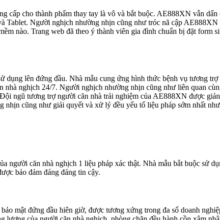
đẳng cấp cho thành phẩm thay tay là vô và bắt buộc. AE888XN vẫn dấn 
thoại và Tablet. Người nghịch nhường nhịn cũng như tróc nã cập AE888X
mềm nào. Trang web đã theo ý thành viên gia đình chuẩn bị đặt form si
sử dụng lên đứng đầu. Nhà mẫu cung ứng hình thức bệnh vụ tương trợ 
ăn nhà nghịch 24/7. Người nghịch nhường nhịn cũng như liên quan cù
. Đội ngũ tương trợ người căn nhà trải nghiệm của AE888XN được giản
g nhịn cũng như giải quyết và xử lý đều yếu tố liệu pháp sớm nhất nh
ủa người căn nhà nghịch 1 liệu pháp xác thật. Nhà mẫu bắt buộc sử d
 được bảo đảm đáng đáng tin cậy.
y bảo mật đứng đầu hiên giờ, được tương xứng trong đa số doanh ngh
ơng lượng của người căn nhà nghịch, phòng chặn đều hành cồn xâm nhập