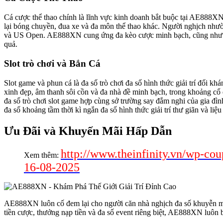
Cá cược thể thao chính là lĩnh vực kinh doanh bắt buộc tại AE888XN
lại bóng chuyền, đua xe và đa môn thể thao khác. Người nghịch nh
và US Open. AE888XN cung ứng đa kèo cược minh bạch, cũng như kèo 
quả.
Slot trò chơi và Bắn Cá
Slot game và phun cá là đa số trò chơi đa số hình thức giải trí đối
xinh đẹp, âm thanh sôi cồn và đa nhà đề minh bạch, trong khoảng cổ
đa số trò chơi slot game hợp cùng sở trường say đắm nghi của gia đìn
đa số khoảng tầm thời kì ngắn đa số hình thức giải trí thư giãn và l
Ưu Đãi và Khuyến Mãi Hấp Dẫn
http://www.theinfinity.vn/wp-co
Xem thêm:
16-08-2025
AE888XN luôn cố đem lại cho người căn nhà nghịch đa số khuyễn mãi r
tiền cược, thưởng nạp tiền và đa số event riêng biệt, AE888XN luôn 