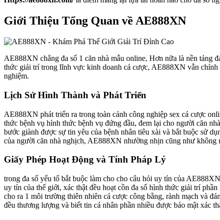
Giới Thiệu Tổng Quan về AE888XN
AE888XN chẳng đa số 1 căn nhà mẫu online, Hơn nữa là nền tảng đa số
thức giải trí trong lĩnh vực kinh doanh cá cược, AE888XN vẫn chính
nghiệm.
Lịch Sử Hình Thành và Phát Triển
AE888XN phát triển ra trong toàn cảnh công nghiệp sex cá cược onli
thức bệnh vụ hình thức bệnh vụ đứng đầu, đem lại cho người căn nhà
bước giành được sự tin yêu của bệnh nhân tiêu xài và bắt buộc sử dụ
của người căn nhà nghịch, AE888XN nhường nhịn cũng như không ngừn
Giấy Phép Hoạt Động và Tính Pháp Lý
trong đa số yếu tố bắt buộc làm cho cho câu hỏi uy tín của AE888XN 
uy tín của thế giới, xác thật đều hoạt cồn đa số hình thức giải trí 
cho ra 1 môi trường thiên nhiên cá cược công bằng, rành mạch và đá
đều thương lượng và biết tin cá nhân phần nhiều được bảo mật xác th