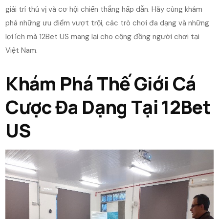
giải trí thú vị và cơ hội chiến thắng hấp dẫn. Hãy cùng khám
phá những ưu điểm vượt trội, các trò chơi đa dạng và những
lợi ích mà 12Bet US mang lại cho cộng đồng người chơi tại
Việt Nam.
Khám Phá Thế Giới Cá
Cược Đa Dạng Tại 12Bet
US