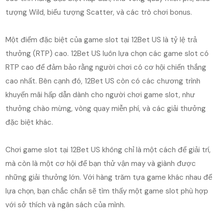
tượng Wild, biểu tượng Scatter, và các trò chơi bonus.
Một điểm đặc biệt của game slot tại 12Bet US là tỷ lệ trả
thưởng (RTP) cao. 12Bet US luôn lựa chọn các game slot có
RTP cao để đảm bảo rằng người chơi có cơ hội chiến thắng
cao nhất. Bên cạnh đó, 12Bet US còn có các chương trình
khuyến mãi hấp dẫn dành cho người chơi game slot, như
thưởng chào mừng, vòng quay miễn phí, và các giải thưởng
đặc biệt khác.
Chơi game slot tại 12Bet US không chỉ là một cách để giải trí,
mà còn là một cơ hội để bạn thử vận may và giành được
những giải thưởng lớn. Với hàng trăm tựa game khác nhau để
lựa chọn, bạn chắc chắn sẽ tìm thấy một game slot phù hợp
với sở thích và ngân sách của mình.