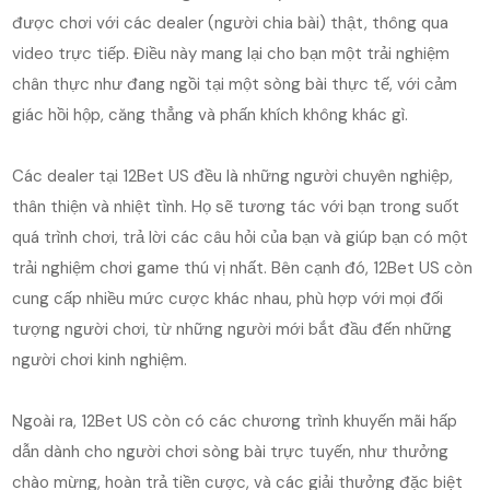
được chơi với các dealer (người chia bài) thật, thông qua
video trực tiếp. Điều này mang lại cho bạn một trải nghiệm
chân thực như đang ngồi tại một sòng bài thực tế, với cảm
giác hồi hộp, căng thẳng và phấn khích không khác gì.
Các dealer tại 12Bet US đều là những người chuyên nghiệp,
thân thiện và nhiệt tình. Họ sẽ tương tác với bạn trong suốt
quá trình chơi, trả lời các câu hỏi của bạn và giúp bạn có một
trải nghiệm chơi game thú vị nhất. Bên cạnh đó, 12Bet US còn
cung cấp nhiều mức cược khác nhau, phù hợp với mọi đối
tượng người chơi, từ những người mới bắt đầu đến những
người chơi kinh nghiệm.
Ngoài ra, 12Bet US còn có các chương trình khuyến mãi hấp
dẫn dành cho người chơi sòng bài trực tuyến, như thưởng
chào mừng, hoàn trả tiền cược, và các giải thưởng đặc biệt