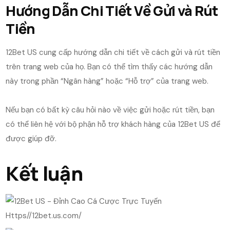
Hướng Dẫn Chi Tiết Về Gửi và Rút
Tiền
12Bet US cung cấp hướng dẫn chi tiết về cách gửi và rút tiền
trên trang web của họ. Bạn có thể tìm thấy các hướng dẫn
này trong phần “Ngân hàng” hoặc “Hỗ trợ” của trang web.
Nếu bạn có bất kỳ câu hỏi nào về việc gửi hoặc rút tiền, bạn
có thể liên hệ với bộ phận hỗ trợ khách hàng của 12Bet US để
được giúp đỡ.
Kết luận