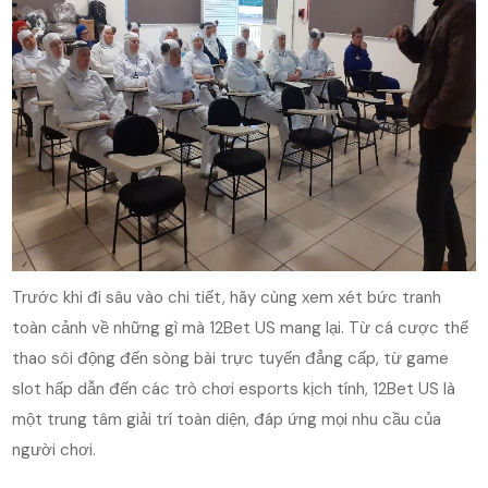
Trước khi đi sâu vào chi tiết, hãy cùng xem xét bức tranh
toàn cảnh về những gì mà 12Bet US mang lại. Từ cá cược thể
thao sôi động đến sòng bài trực tuyến đẳng cấp, từ game
slot hấp dẫn đến các trò chơi esports kịch tính, 12Bet US là
một trung tâm giải trí toàn diện, đáp ứng mọi nhu cầu của
người chơi.