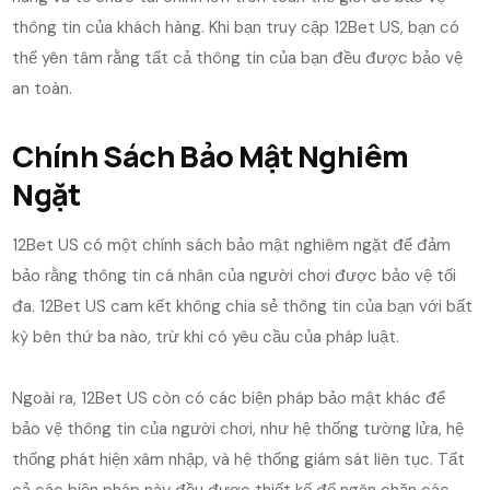
thông tin của khách hàng. Khi bạn truy cập 12Bet US, bạn có
thể yên tâm rằng tất cả thông tin của bạn đều được bảo vệ
an toàn.
Chính Sách Bảo Mật Nghiêm
Ngặt
12Bet US có một chính sách bảo mật nghiêm ngặt để đảm
bảo rằng thông tin cá nhân của người chơi được bảo vệ tối
đa. 12Bet US cam kết không chia sẻ thông tin của bạn với bất
kỳ bên thứ ba nào, trừ khi có yêu cầu của pháp luật.
Ngoài ra, 12Bet US còn có các biện pháp bảo mật khác để
bảo vệ thông tin của người chơi, như hệ thống tường lửa, hệ
thống phát hiện xâm nhập, và hệ thống giám sát liên tục. Tất