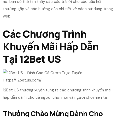
nơi bạn có thể tìm thấy các câu trả lời cho các câu hỏi
thường gặp và các hướng dẫn chi tiết về cách sử dụng trang
web.
Các Chương Trình
Khuyến Mãi Hấp Dẫn
Tại 12Bet US
12Bet US thường xuyên tung ra các chương trình khuyến mãi
hấp dẫn dành cho cả người chơi mới và người chơi hiện tại.
Thưởng Chào Mừng Dành Cho