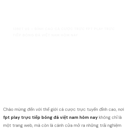
hôm nay
HOME
UNCATEGORIZED
12BET US – ĐỈNH CAO CÁ CƯỢC TRỰC FPT PLAY TRỰC
TIẾP BÓNG ĐÁ VIỆT NAM HÔM NAY
Chào mừng đến với thế giới cá cược trực tuyến đỉnh cao, nơi
fpt play trực tiếp bóng đá việt nam hôm nay
không chỉ là
một trang web, mà còn là cánh cửa mở ra những trải nghiệm