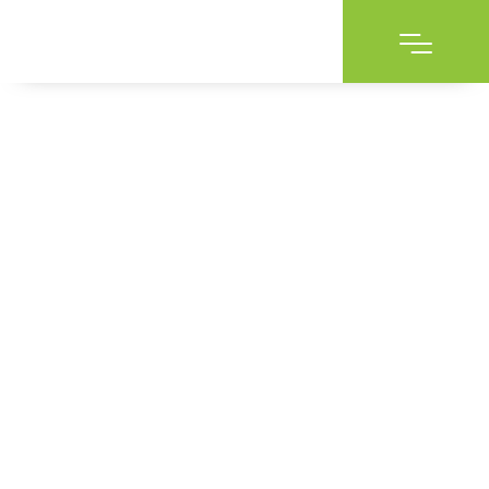
12Bet US – Đỉnh
Cao Cá Cược Trực
fpt play trực tiếp
bóng đá việt nam