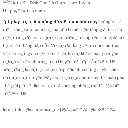
fpt play trực tiếp bóng đá việt nam hôm nay
không chỉ là
một trang web cá cược, mà còn là một nền tảng giải trí toàn
diện, mang đến cho người chơi những trải nghiệm thú vị và cơ
hội chiến thắng hấp dẫn. Với sự đa dạng về trò chơi, an toàn
và bảo mật, giao diện thân thiện, hỗ trợ khách hàng chuyên
nghiệp và các chương trình khuyến mãi hấp dẫn, 12Bet US
xứng đáng là một lựa chọn hàng đầu cho những ai yêu thích
cá cược trực tuyến. Hãy tham gia ngay hôm nay để khám phá
thế giới giải trí đỉnh cao và tận hưởng những ưu đãi đặc biệt
từ 12Bet US!
Inbox tele : @subdomaingov | @Appal2024 | @fb882024