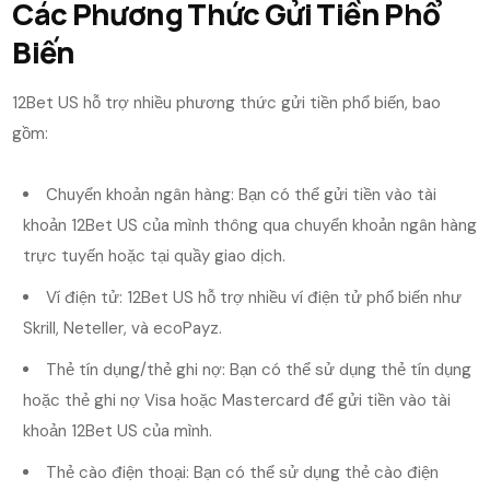
Các Phương Thức Gửi Tiền Phổ
Biến
12Bet US hỗ trợ nhiều phương thức gửi tiền phổ biến, bao
gồm:
Chuyển khoản ngân hàng: Bạn có thể gửi tiền vào tài
khoản 12Bet US của mình thông qua chuyển khoản ngân hàng
trực tuyến hoặc tại quầy giao dịch.
Ví điện tử: 12Bet US hỗ trợ nhiều ví điện tử phổ biến như
Skrill, Neteller, và ecoPayz.
Thẻ tín dụng/thẻ ghi nợ: Bạn có thể sử dụng thẻ tín dụng
hoặc thẻ ghi nợ Visa hoặc Mastercard để gửi tiền vào tài
khoản 12Bet US của mình.
Thẻ cào điện thoại: Bạn có thể sử dụng thẻ cào điện