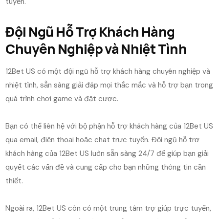
tuyến.
Đội Ngũ Hỗ Trợ Khách Hàng
Chuyên Nghiệp và Nhiệt Tình
12Bet US có một đội ngũ hỗ trợ khách hàng chuyên nghiệp và
nhiệt tình, sẵn sàng giải đáp mọi thắc mắc và hỗ trợ bạn trong
quá trình chơi game và đặt cược.
Bạn có thể liên hệ với bộ phận hỗ trợ khách hàng của 12Bet US
qua email, điện thoại hoặc chat trực tuyến. Đội ngũ hỗ trợ
khách hàng của 12Bet US luôn sẵn sàng 24/7 để giúp bạn giải
quyết các vấn đề và cung cấp cho bạn những thông tin cần
thiết.
Ngoài ra, 12Bet US còn có một trung tâm trợ giúp trực tuyến,