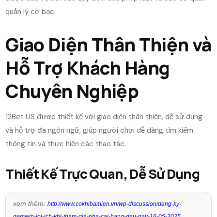
quản lý cờ bạc.
Giao Diện Thân Thiện và
Hỗ Trợ Khách Hàng
Chuyên Nghiệp
12Bet US được thiết kế với giao diện thân thiện, dễ sử dụng
và hỗ trợ đa ngôn ngữ, giúp người chơi dễ dàng tìm kiếm
thông tin và thực hiện các thao tác.
Thiết Kế Trực Quan, Dễ Sử Dụng
xem thêm:
http://www.cokhibamien.vn/wp-discussion/dang-ky-
gemwin-loi-ich-khi-tham-gia-nha-cai-hang-dau-nay-16-05-2025